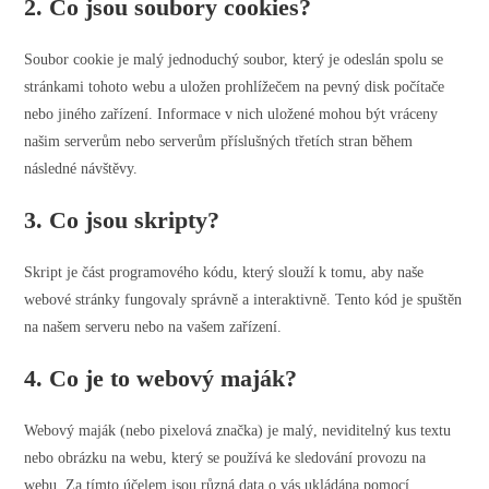
2. Co jsou soubory cookies?
Soubor cookie je malý jednoduchý soubor, který je odeslán spolu se
stránkami tohoto webu a uložen prohlížečem na pevný disk počítače
nebo jiného zařízení. Informace v nich uložené mohou být vráceny
našim serverům nebo serverům příslušných třetích stran během
následné návštěvy.
3. Co jsou skripty?
Skript je část programového kódu, který slouží k tomu, aby naše
webové stránky fungovaly správně a interaktivně. Tento kód je spuštěn
na našem serveru nebo na vašem zařízení.
4. Co je to webový maják?
Webový maják (nebo pixelová značka) je malý, neviditelný kus textu
nebo obrázku na webu, který se používá ke sledování provozu na
webu. Za tímto účelem jsou různá data o vás ukládána pomocí