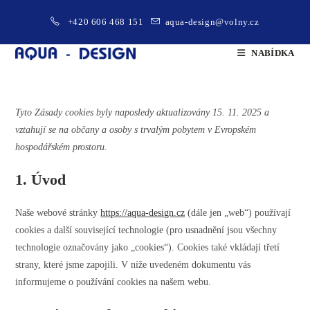
+420 606 468 151
aqua-design@volny.cz
NABÍDKA
Přejít
k
obsahu
Tyto Zásady cookies byly naposledy aktualizovány 15. 11. 2025 a
vztahují se na občany a osoby s trvalým pobytem v Evropském
hospodářském prostoru.
1. Úvod
Naše webové stránky
https://aqua-design.cz
(dále jen „web“) používají
cookies a další související technologie (pro usnadnění jsou všechny
technologie označovány jako „cookies“). Cookies také vkládají třetí
strany, které jsme zapojili. V níže uvedeném dokumentu vás
informujeme o používání cookies na našem webu.