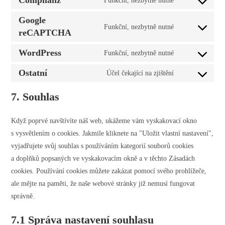
Complianz
Funkční, nezbytně nutné
google-
Consent
service
fonts
to
Google
google-
Funkční, nezbytně nutné
service
reCAPTCHA
Consent
maps
complianz
to
WordPress
Funkční, nezbytně nutné
service
Consent
google-
to
Ostatní
Účel čekající na zjištění
Consent
recaptcha
service
to
7. Souhlas
wordpress
service
ostatní
Když poprvé navštívíte náš web, ukážeme vám vyskakovací okno
s vysvětlením o cookies. Jakmile kliknete na "Uložit vlastní nastavení",
vyjadřujete svůj souhlas s používáním kategorií souborů cookies
a doplňků popsaných ve vyskakovacím okně a v těchto Zásadách
cookies. Používání cookies můžete zakázat pomocí svého prohlížeče,
ale mějte na paměti, že naše webové stránky již nemusí fungovat
správně.
7.1 Správa nastavení souhlasu